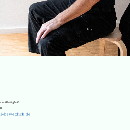
iotherapie
na
il-beweglich.de